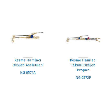
Blog
Videolar
Ürün Görselleri
İletişim
İletişim Bilgileri
Kesme Hamlacı
Kesme Hamlacı
İletişim Formu
Oksijen Aseletilen
Takımı Oksijen
Propan
NG 0571A
NG 0572P