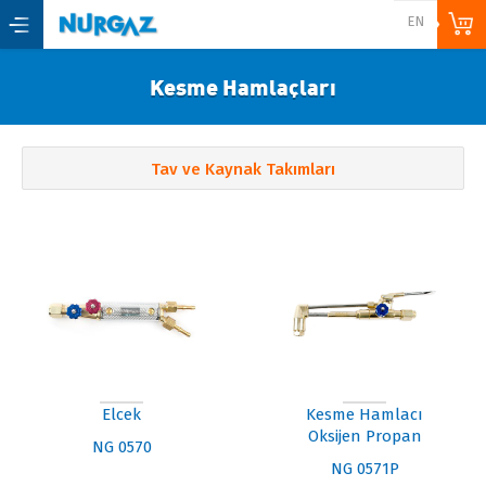
Back
EN
Ana Sayfa
Kesme Hamlaçları
Kurumsal
Hakkımızda
Tav ve Kaynak Takımları
E-Katalog
Haberler & Duyurular
Ürünler
Kamp Ürünleri ve Tüplü Gaz
Cihazları
Elcek
Kesme Hamlacı
Tav Ve Kaynak Takımları
Oksijen Propan
NG 0570
Elektrikli Ev Aletleri
NG 0571P